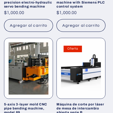
precision electro-hydraulic
machine with Siemens PLC
servo bending machine
control system
Precio
$1,000.00
Precio
$1,000.00
habitual
habitual
Agregar al carrito
Agregar al carrito
Oferta
5-axis 3-layer mold CNC
Máquina de corte por láser
pipe bending machine,
de mesa de intercambio
model 89
abierta serie B