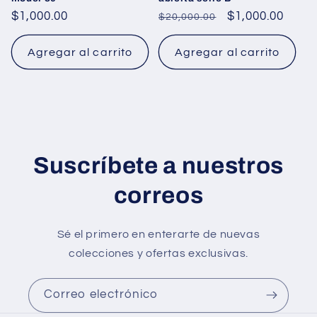
Precio
$1,000.00
Precio
Precio
$1,000.00
$20,000.00
habitual
habitual
de
oferta
Agregar al carrito
Agregar al carrito
Suscríbete a nuestros
correos
Sé el primero en enterarte de nuevas
colecciones y ofertas exclusivas.
Correo electrónico